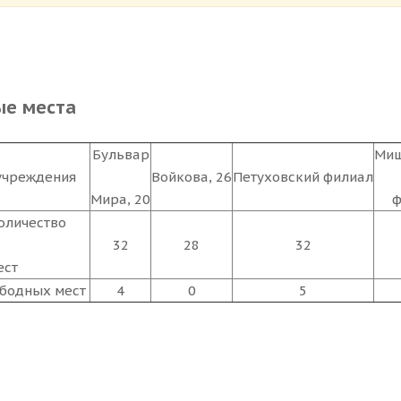
ые места
Бульвар
Миш
учреждения
Войкова, 26
Петуховский филиал
Мира, 20
ф
оличество
32
28
32
ест
ободных мест
4
0
5